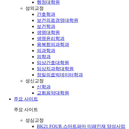
행정대학원
성의교정
간호학과
보건의료경영대학원
보건학과
생명대학원
생명윤리학과
융복합의과학과
의과학과
의학과
임상간호대학원
임상치과학대학원
정밀의료빅데이터학과
성신교정
신학과
교회음악대학원
주요 사이트
주요 사이트
성심교정
BK21 FOUR 스마트파마 미래인재 양성사업