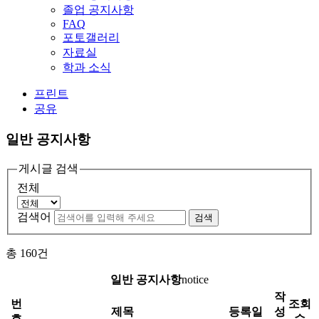
졸업 공지사항
FAQ
포토갤러리
자료실
학과 소식
프린트
공유
일반 공지사항
게시글 검색
전체
검색어
검색
총
160
건
일반 공지사항
notice
작
번
조회
제목
등록일
성
호
수