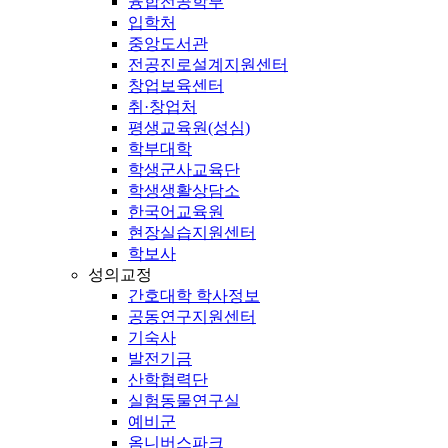
융합전공학부
입학처
중앙도서관
전공진로설계지원센터
창업보육센터
취·창업처
평생교육원(성심)
학부대학
학생군사교육단
학생생활상담소
한국어교육원
현장실습지원센터
학보사
성의교정
간호대학 학사정보
공동연구지원센터
기숙사
발전기금
산학협력단
실험동물연구실
예비군
옴니버스파크