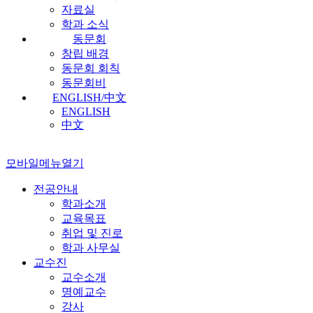
자료실
학과 소식
동문회
창립 배경
동문회 회칙
동문회비
ENGLISH/中文
ENGLISH
中文
모바일메뉴열기
전공안내
학과소개
교육목표
취업 및 진로
학과 사무실
교수진
교수소개
명예교수
강사