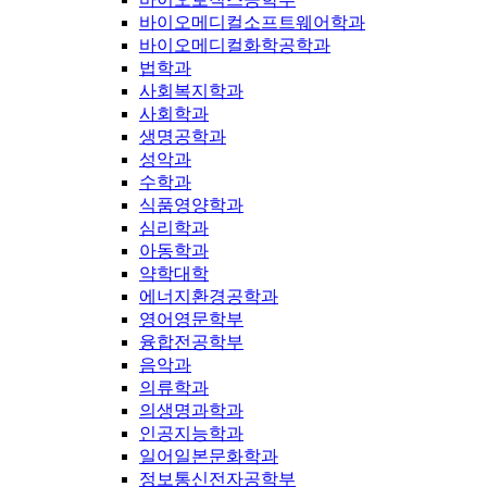
바이오메디컬소프트웨어학과
바이오메디컬화학공학과
법학과
사회복지학과
사회학과
생명공학과
성악과
수학과
식품영양학과
심리학과
아동학과
약학대학
에너지환경공학과
영어영문학부
융합전공학부
음악과
의류학과
의생명과학과
인공지능학과
일어일본문화학과
정보통신전자공학부