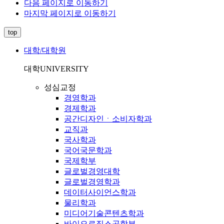
다음 페이지로 이동하기
마지막 페이지로 이동하기
top
대학/대학원
대학
UNIVERSITY
성심교정
경영학과
경제학과
공간디자인ㆍ소비자학과
교직과
국사학과
국어국문학과
국제학부
글로벌경영대학
글로벌경영학과
데이터사이언스학과
물리학과
미디어기술콘텐츠학과
바이오로직스공학부