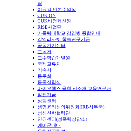
팀
이원길 인본주의상
CUK ON
CUK비전혁신원
RISE사업단
가톨릭대학교 감염병 종합안내
강엘리사벳 학술연구기금
공동기기센터
교목처
교수학습개발원
국제교류처
기숙사
동문회
동물실험실
바이오헬스 융합 신소재 교육연구단
발전기금
상담센터
생명윤리심의위원회(IRB사무국)
성심산학협력단
인권센터(성폭력상담소)
예비군대대