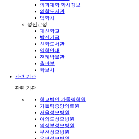
의과대학 학사정보
의학도서관
입학처
성신교정
대신학교
발전기금
신학도서관
입학안내
전례박물관
출판부
학보사
관련 기관
관련 기관
학교법인 가톨릭학원
가톨릭중앙의료원
서울성모병원
여의도성모병원
의정부성모병원
부천성모병원
은평성모병원