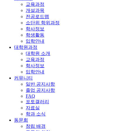
교육과정
개설과목
전공로드맵
소단위 학위과정
학사정보
학생활동
입학안내
대학원과정
대학원 소개
교육과정
학사정보
입학안내
커뮤니티
일반 공지사항
졸업 공지사항
FAQ
포토갤러리
자료실
학과 소식
동문회
창립 배경