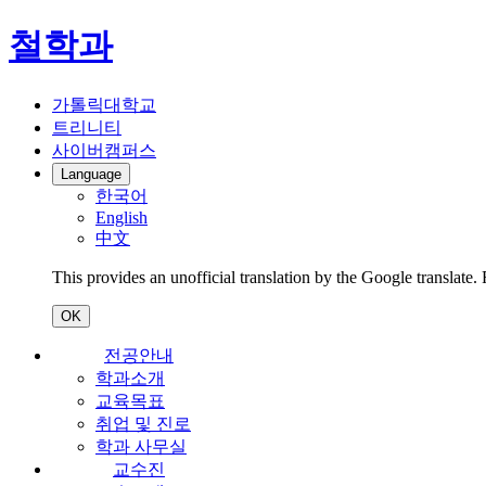
철학과
가톨릭대학교
트리니티
사이버캠퍼스
Language
한국어
English
中文
T
OK
전공안내
학과소개
교육목표
취업 및 진로
학과 사무실
교수진