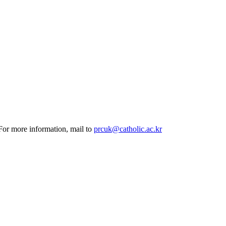
his provides an unofficial translation by the Google translate. For more information, mail to
prcuk@catholic.ac.kr