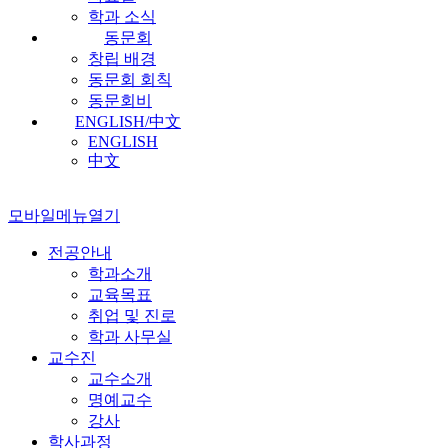
학과 소식
동문회
창립 배경
동문회 회칙
동문회비
ENGLISH/中文
ENGLISH
中文
모바일메뉴열기
전공안내
학과소개
교육목표
취업 및 진로
학과 사무실
교수진
교수소개
명예교수
강사
학사과정