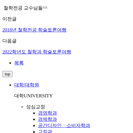
철학전공 교수님들^^
이전글
2018년 철학전공 학술토론여행
다음글
2022학년도 철학과 학술토론여행
목록
top
대학/대학원
대학
UNIVERSITY
성심교정
경영학과
경제학과
공간디자인ㆍ소비자학과
교직과