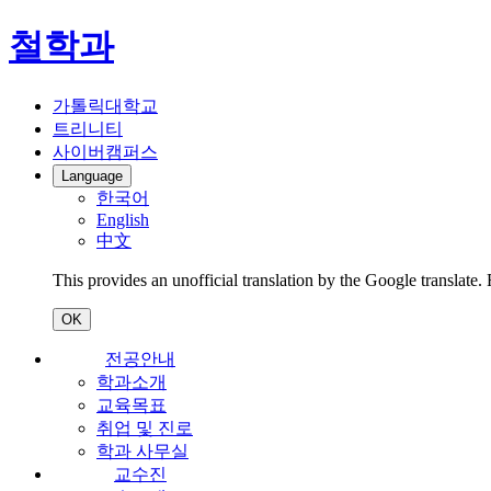
철학과
가톨릭대학교
트리니티
사이버캠퍼스
Language
한국어
English
中文
This provides an unofficial translation by the Google translate.
OK
전공안내
학과소개
교육목표
취업 및 진로
학과 사무실
교수진