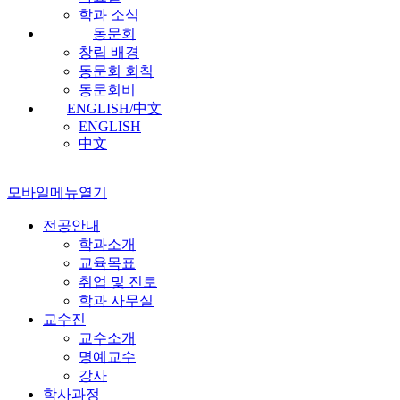
학과 소식
동문회
창립 배경
동문회 회칙
동문회비
ENGLISH/中文
ENGLISH
中文
모바일메뉴열기
전공안내
학과소개
교육목표
취업 및 진로
학과 사무실
교수진
교수소개
명예교수
강사
학사과정