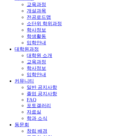
교육과정
개설과목
전공로드맵
소단위 학위과정
학사정보
학생활동
입학안내
대학원과정
대학원 소개
교육과정
학사정보
입학안내
커뮤니티
일반 공지사항
졸업 공지사항
FAQ
포토갤러리
자료실
학과 소식
동문회
창립 배경