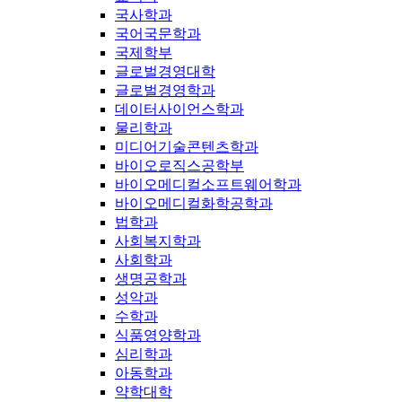
국사학과
국어국문학과
국제학부
글로벌경영대학
글로벌경영학과
데이터사이언스학과
물리학과
미디어기술콘텐츠학과
바이오로직스공학부
바이오메디컬소프트웨어학과
바이오메디컬화학공학과
법학과
사회복지학과
사회학과
생명공학과
성악과
수학과
식품영양학과
심리학과
아동학과
약학대학