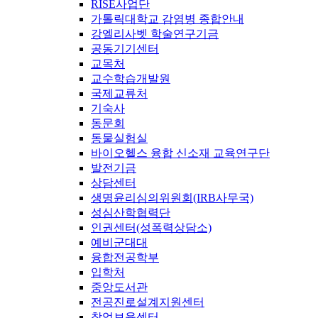
RISE사업단
가톨릭대학교 감염병 종합안내
강엘리사벳 학술연구기금
공동기기센터
교목처
교수학습개발원
국제교류처
기숙사
동문회
동물실험실
바이오헬스 융합 신소재 교육연구단
발전기금
상담센터
생명윤리심의위원회(IRB사무국)
성심산학협력단
인권센터(성폭력상담소)
예비군대대
융합전공학부
입학처
중앙도서관
전공진로설계지원센터
창업보육센터