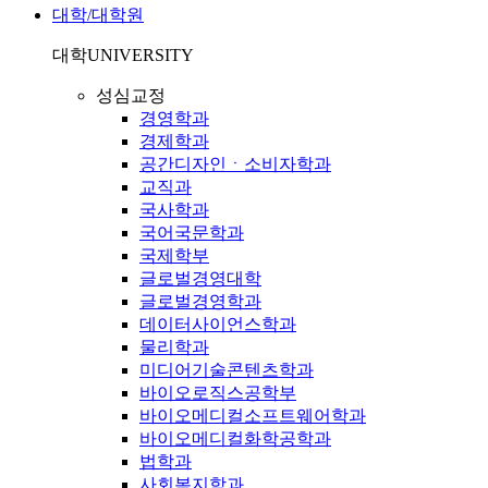
대학/대학원
대학
UNIVERSITY
성심교정
경영학과
경제학과
공간디자인ㆍ소비자학과
교직과
국사학과
국어국문학과
국제학부
글로벌경영대학
글로벌경영학과
데이터사이언스학과
물리학과
미디어기술콘텐츠학과
바이오로직스공학부
바이오메디컬소프트웨어학과
바이오메디컬화학공학과
법학과
사회복지학과