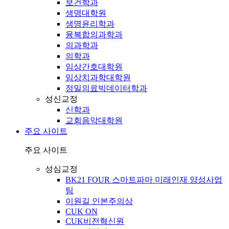
보건학과
생명대학원
생명윤리학과
융복합의과학과
의과학과
의학과
임상간호대학원
임상치과학대학원
정밀의료빅데이터학과
성신교정
신학과
교회음악대학원
주요 사이트
주요 사이트
성심교정
BK21 FOUR 스마트파마 미래인재 양성사업
팀
이원길 인본주의상
CUK ON
CUK비전혁신원