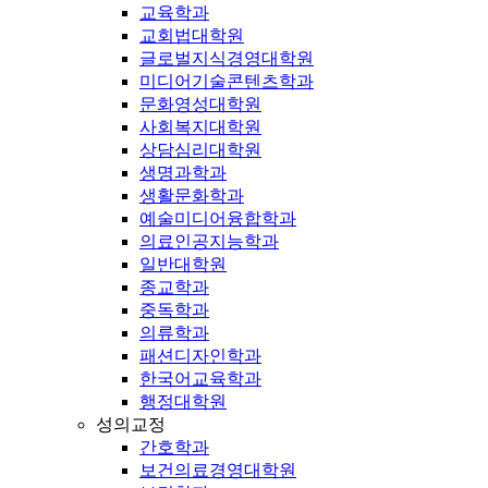
교육학과
교회법대학원
글로벌지식경영대학원
미디어기술콘텐츠학과
문화영성대학원
사회복지대학원
상담심리대학원
생명과학과
생활문화학과
예술미디어융합학과
의료인공지능학과
일반대학원
종교학과
중독학과
의류학과
패션디자인학과
한국어교육학과
행정대학원
성의교정
간호학과
보건의료경영대학원