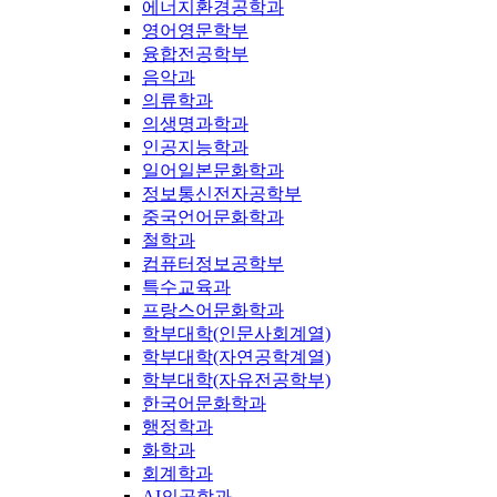
에너지환경공학과
영어영문학부
융합전공학부
음악과
의류학과
의생명과학과
인공지능학과
일어일본문화학과
정보통신전자공학부
중국언어문화학과
철학과
컴퓨터정보공학부
특수교육과
프랑스어문화학과
학부대학(인문사회계열)
학부대학(자연공학계열)
학부대학(자유전공학부)
한국어문화학과
행정학과
화학과
회계학과
AI의공학과