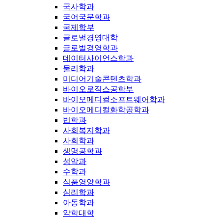
국사학과
국어국문학과
국제학부
글로벌경영대학
글로벌경영학과
데이터사이언스학과
물리학과
미디어기술콘텐츠학과
바이오로직스공학부
바이오메디컬소프트웨어학과
바이오메디컬화학공학과
법학과
사회복지학과
사회학과
생명공학과
성악과
수학과
식품영양학과
심리학과
아동학과
약학대학