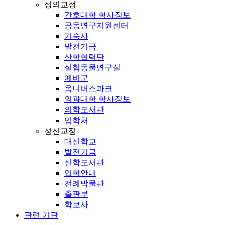
성의교정
간호대학 학사정보
공동연구지원센터
기숙사
발전기금
산학협력단
실험동물연구실
예비군
옴니버스파크
의과대학 학사정보
의학도서관
입학처
성신교정
대신학교
발전기금
신학도서관
입학안내
전례박물관
출판부
학보사
관련 기관