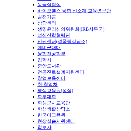
동물실험실
바이오헬스 융합 신소재 교육연구단
발전기금
상담센터
생명윤리심의위원회(IRB사무국)
성심산학협력단
인권센터(성폭력상담소)
예비군대대
융합전공학부
입학처
중앙도서관
전공진로설계지원센터
창업보육센터
취·창업처
평생교육원(성심)
학부대학
학생군사교육단
학생생활상담소
한국어교육원
현장실습지원센터
학보사