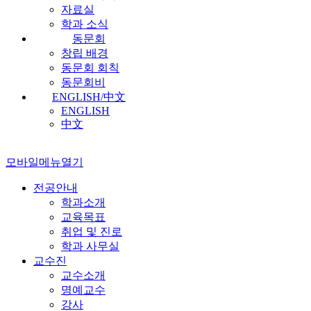
자료실
학과 소식
동문회
창립 배경
동문회 회칙
동문회비
ENGLISH/中文
ENGLISH
中文
모바일메뉴열기
전공안내
학과소개
교육목표
취업 및 진로
학과 사무실
교수진
교수소개
명예교수
강사