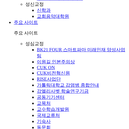
성신교정
신학과
교회음악대학원
주요 사이트
주요 사이트
성심교정
BK21 FOUR 스마트파마 미래인재 양성사업
팀
이원길 인본주의상
CUK ON
CUK비전혁신원
RISE사업단
가톨릭대학교 감염병 종합안내
강엘리사벳 학술연구기금
공동기기센터
교목처
교수학습개발원
국제교류처
기숙사
동문회