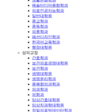
생활문화학과
예술미디어융합학과
의료인공지능학과
일반대학원
종교학과
중독학과
의류학과
패션디자인학과
한국어교육학과
행정대학원
성의교정
간호학과
보건의료경영대학원
보건학과
생명대학원
생명윤리학과
융복합의과학과
의과학과
의학과
임상간호대학원
임상치과학대학원
정밀의료빅데이터학과